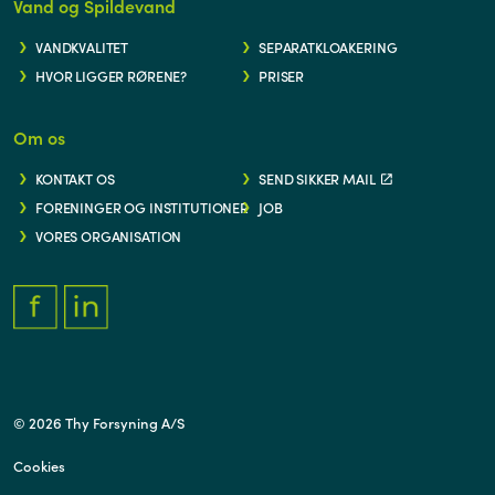
Vand og Spildevand
VANDKVALITET
SEPARATKLOAKERING
HVOR LIGGER RØRENE?
PRISER
Om os
KONTAKT OS
SEND SIKKER MAIL
FORENINGER OG INSTITUTIONER
JOB
VORES ORGANISATION
FACEBOOK.COM/THYFORSYNING
HTTPS://WWW.LINKEDIN.COM/COMPANY/THY-FORSYNING/
© 2026 Thy Forsyning A/S
Cookies