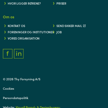
HVOR LIGGER RØRENE?
PRISER
Om os
KONTAKT OS
SEND SIKKER MAIL
FORENINGER OG INSTITUTIONER
JOB
VORES ORGANISATION
FACEBOOK.COM/THYFORSYNING
HTTPS://WWW.LINKEDIN.COM/COMPANY/THY-FORSYNING/
© 2026 Thy Forsyning A/S
Cookies
Persondatapolitik
Website:
Vizuall Brand- & Designbureau