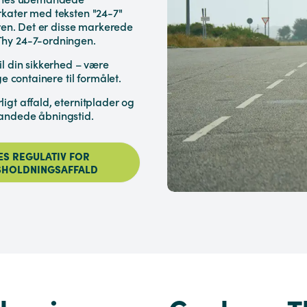
rkater med teksten "24-7"
eren. Det er disse markerede
Thy 24-7-ordningen.
l din sikkerhed – være
e containere til formålet.
igt affald, eternitplader og
mandede åbningstid.
ÆS REGULATIV FOR
SHOLDNINGSAFFALD