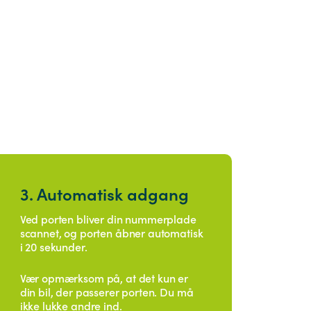
3. Automatisk adgang
Ved porten bliver din nummerplade
scannet, og porten åbner automatisk
i 20 sekunder.
Vær opmærksom på, at det kun er
din bil, der passerer porten. Du må
ikke lukke andre ind.