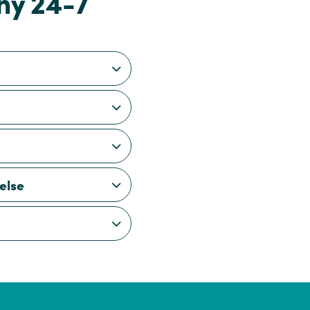
hy 24-7
else