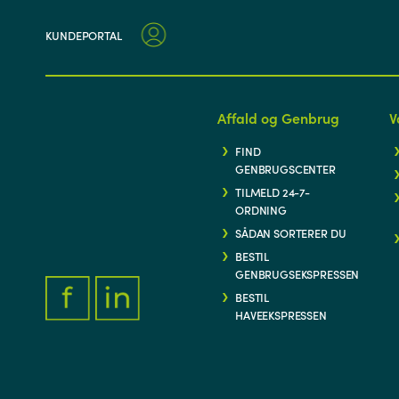
KUNDEPORTAL
Affald og Genbrug
V
FIND
GENBRUGSCENTER
TILMELD 24-7-
ORDNING
SÅDAN SORTERER DU
BESTIL
GENBRUGSEKSPRESSEN
BESTIL
HAVEEKSPRESSEN
FACEBOOK.COM/THYFORSYNING
HTTPS://WWW.LINKEDIN.COM/COMPANY/THY-FORSYNIN