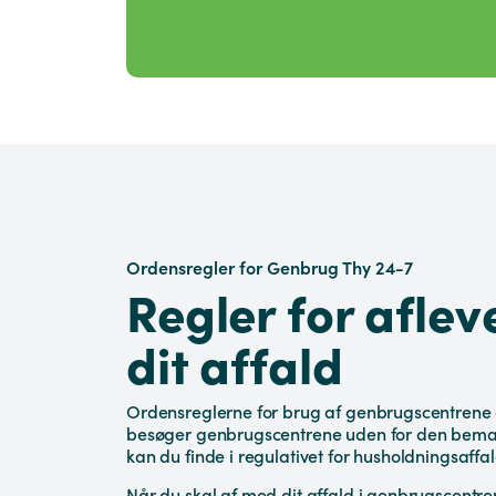
Ordensregler for Genbrug Thy 24-7
Regler for aflev
dit affald
Ordensreglerne for brug af genbrugscentrene
besøger genbrugscentrene uden for den bema
kan du finde i regulativet for husholdningsaffal
Når du skal af med dit affald i genbrugscen