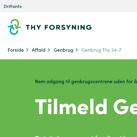
Driftsinfo
Forside
Affald
Genbrug
Genbrug Thy 24-7
Nem adgang til genbrugscentrene uden for å
Tilmeld G