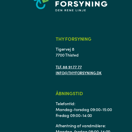
THY FORSYNING
Tigervej 8
7700 Thisted
TLF. 88 91 77 77
INFO@THYFORSYNING.DK
ÅBNINGSTID
Telefontid:
Mandag-torsdag 09:00-15:00
Fredag 09:00-14:00
Afhentning af vandmålere:
Mandag-fredag 08:00-14:00