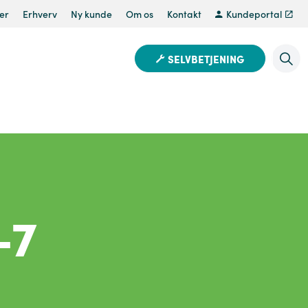
er
Erhverv
Ny kunde
Om os
Kontakt
Kundeportal
SELVBETJENING
-7