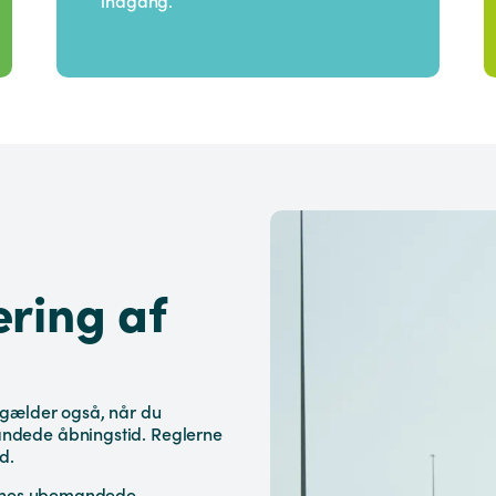
indgang.
ering af
 gælder også, når du
ndede åbningstid. Reglerne
d.
trenes ubemandede