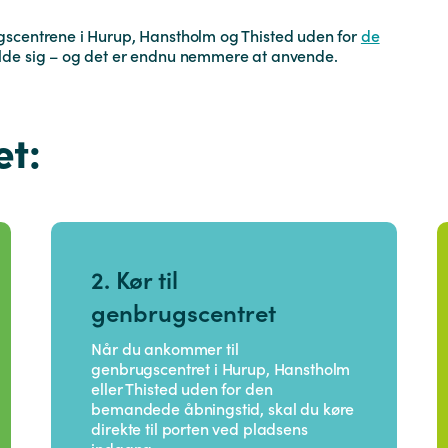
gscentrene i Hurup, Hanstholm og Thisted uden for
de
melde sig – og det er endnu nemmere at anvende.
et:
2. Kør til
genbrugscentret
Når du ankommer til
genbrugscentret i Hurup, Hanstholm
eller Thisted uden for den
bemandede åbningstid, skal du køre
direkte til porten ved pladsens