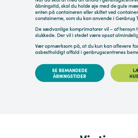
åbningstid, skal du holde øje med de gule mæ
enten på containeren eller skiltet ved contain
constainerne, som du kan anvende i Genbrug 
De sædvanlige komprimatorer vil – af hensyn ti
slukkede. Der vil i stedet være opsat almindelig
Vær opmærksom på, at du kun kan aflevere farl
asbestholdigt affald i genbrugscentrenes be
SE BEMANDEDE
L
ÅBNINGSTIDER
HU