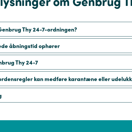
plysninger om Genbrug T
Genbrug Thy 24-7-ordningen?
de åbningstid ophører
nbrug Thy 24-7
ordensregler kan medføre karantæne eller udelukk
g