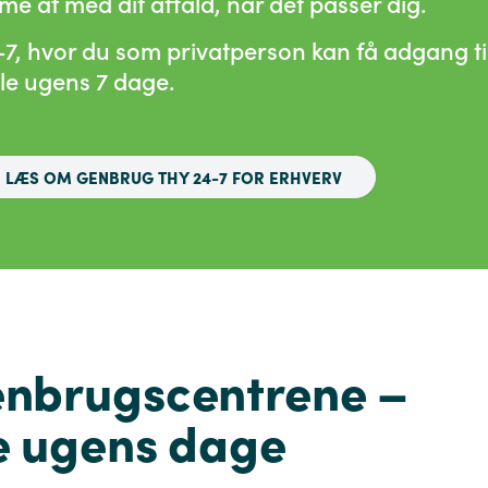
e af med dit affald, når det passer dig.
-7, hvor du som privatperson kan få adgang ti
le ugens 7 dage.
LÆS OM GENBRUG THY 24-7 FOR ERHVERV
enbrugscentrene –
le ugens dage