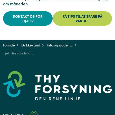
om måneden.
KONTAKT OS FOR
FÅ TIPS TIL AT SPARE PÅ
HJÆLP
VANDET
Forside
Drikkevand
Info og gode råd
Tjek din vandmåler
KUNDEPORTAL