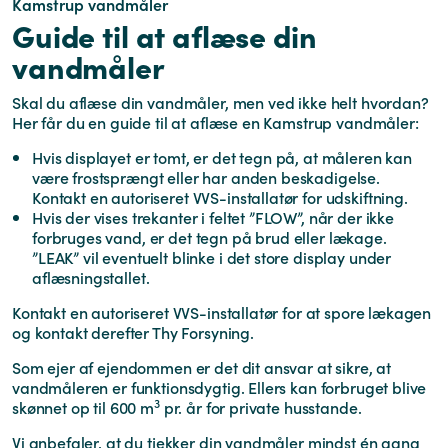
Kamstrup vandmåler
Guide til at aflæse din
vandmåler
Skal du aflæse din vandmåler, men ved ikke helt hvordan?
Her får du en guide til at aflæse en Kamstrup vandmåler:
Hvis displayet er tomt, er det tegn på, at måleren kan
være frostsprængt eller har anden beskadigelse.
Kontakt en autoriseret VVS-installatør for udskiftning.
Hvis der vises trekanter i feltet ”FLOW”, når der ikke
forbruges vand, er det tegn på brud eller lækage.
”LEAK” vil eventuelt blinke i det store display under
aflæsningstallet.
Kontakt en autoriseret VVS-installatør for at spore lækagen
og kontakt derefter Thy Forsyning.
Som ejer af ejendommen er det dit ansvar at sikre, at
vandmåleren er funktionsdygtig. Ellers kan forbruget blive
3
skønnet op til 600 m
pr. år for private husstande.
Vi anbefaler, at du tjekker din vandmåler mindst én gang