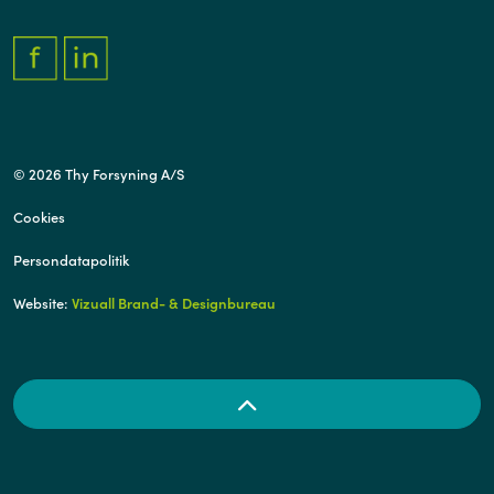
FACEBOOK.COM/THYFORSYNING
HTTPS://WWW.LINKEDIN.COM/COMPANY/THY-FORSYNING/
© 2026 Thy Forsyning A/S
Cookies
Persondatapolitik
Website:
Vizuall Brand- & Designbureau