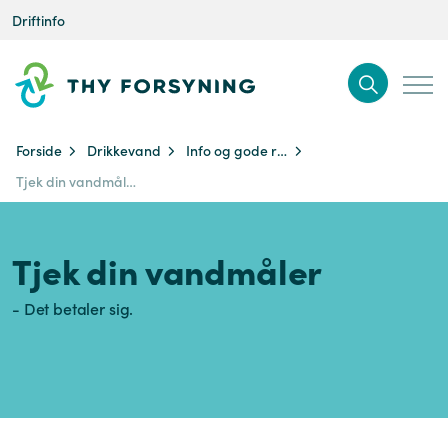
Driftinfo
Forside
Drikkevand
Info og gode råd
Tjek din vandmåler
Tjek din vandmåler
- Det betaler sig.