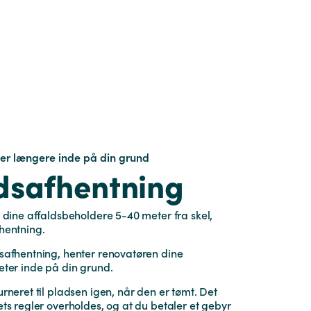
der længere inde på din grund
dsafhentning
t dine affaldsbeholdere 5-40‭ ‬meter fra skel‭,
fhentning.
dsafhentning, henter renovatøren dine
eter inde på din grund.
rneret til pladsen igen, når den er tømt. Det
ets regler overholdes, og at du betaler et gebyr