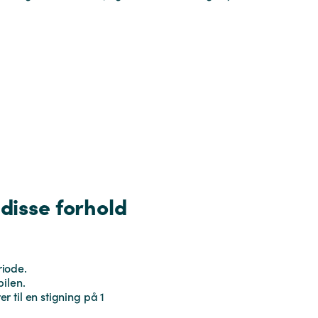
disse forhold
riode.
bilen.
 til en stigning på 1‭