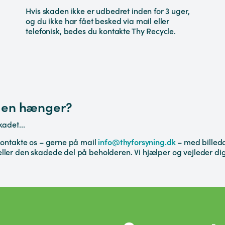
Hvis skaden ikke er udbedret inden for 3 uger,
og du ikke har fået besked via mail eller
telefonisk, bedes du kontakte Thy Recycle.
t en hænger?
kadet...
kontakte os – gerne på mail
info@thyforsyning.dk
– med billed
ller den skadede del på beholderen. Vi hjælper og vejleder dig