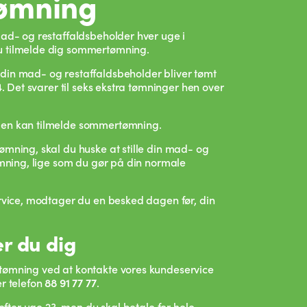
ømning
mad- og restaffaldsbeholder hver uge i
 tilmelde dig sommertømning.
in mad- og restaffaldsbeholder bliver tømt
4. Det svarer til seks ekstra tømninger hen over
men kan tilmelde sommertømning.
mning, skal du huske at stille din mad- og
ømning, lige som du gør på din normale
ervice, modtager du en besked dagen før, din
r du dig
tømning ved at kontakte vores kundeservice
er telefon
88 91 77 77
.
 efter uge 23, men du skal betale for hele