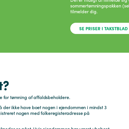
sommertømningspakken (seks
tilmelder dig.
SE PRISER I TAKSTBLAD
t?
le for tømning af affaldsbeholdere.
må der ikke have boet nogen i ejendommen i mindst 3
istreret nogen med folkeregisteradresse på
 3 måneder er gået. Hvis ejendommen har været ubeboet