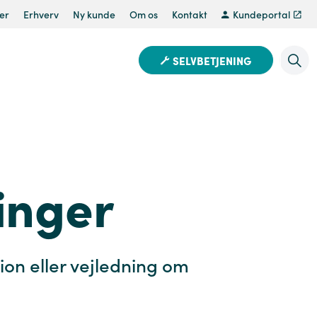
er
Erhverv
Ny kunde
Om os
Kontakt
Kundeportal
SELVBETJENING
inger
ion eller vejledning om