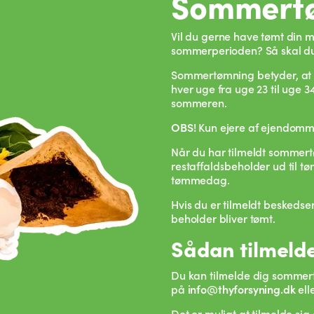
Sommert
Vil du gerne have tømt din 
sommerperioden? Så skal du
Sommertømning betyder, at d
hver uge fra uge 23 til uge 3
sommeren.
OBS!
K
un ejere af ejendom
Når du har tilmeldt sommertø
restaffaldsbeholder ud til t
tømmedag.
Hvis du er tilmeldt beskeds
beholder bliver tømt.
Sådan tilmelde
Du kan tilmelde dig sommer
på
info@thyforsyning.dk
ell
Det er muligt at tilmelde sig