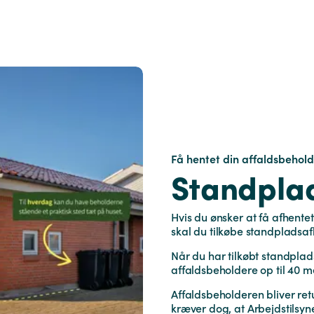
Få hentet din affaldsbehol
Standpla
Hvis du‭ ‬ønsker at få afhente
‬skal du tilkøbe standpladsa
Når du har tilkøbt standpla
affaldsbeholdere op til 40 m
Affaldsbeholderen bliver retu
kræver dog, at Arbejdstilsyn