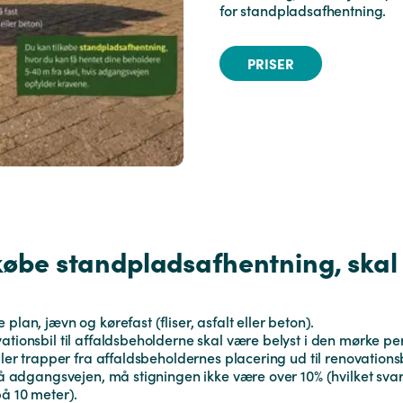
for standpladsafhentning.
PRISER
lkøbe standpladsafhentning, skal 
lan, jævn og kørefast (fliser, asfalt eller beton).
tionsbil til affaldsbeholderne skal være belyst i den mørke pe
ler trapper fra affaldsbeholdernes placering ud til renovations
 adgangsvejen‭, ‬må stigningen ikke være over 10%‭ (‬hvilket svarer
10‭ ‬meter‭). ‬