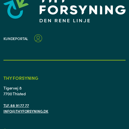
KUNDEPORTAL
THY FORSYNING
Tigervej 8
7700 Thisted
TLF. 88 91 77 77
INFO@THYFORSYNING.DK