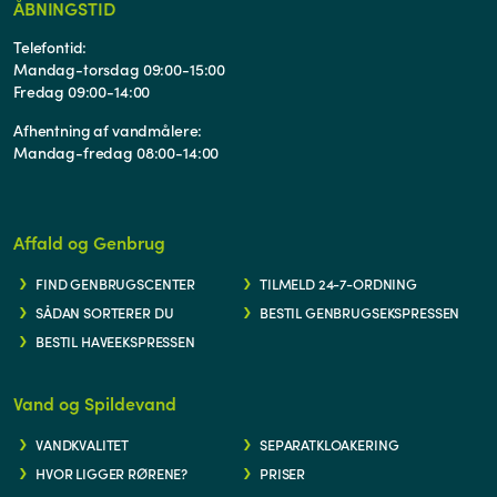
ÅBNINGSTID
Telefontid:
Mandag-torsdag 09:00-15:00
Fredag 09:00-14:00
Afhentning af vandmålere:
Mandag-fredag 08:00-14:00
Affald og Genbrug
FIND GENBRUGSCENTER
TILMELD 24-7-ORDNING
SÅDAN SORTERER DU
BESTIL GENBRUGSEKSPRESSEN
BESTIL HAVEEKSPRESSEN
Vand og Spildevand
VANDKVALITET
SEPARATKLOAKERING
HVOR LIGGER RØRENE?
PRISER