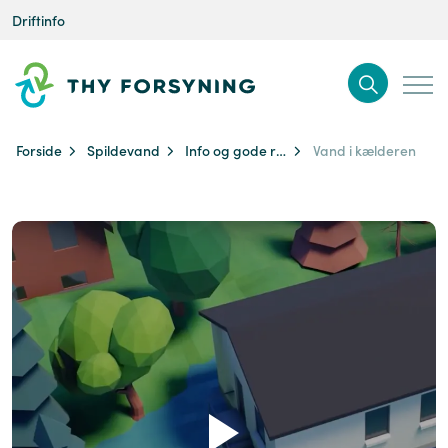
Driftinfo
Forside
Spildevand
Info og gode råd
Vand i kælderen