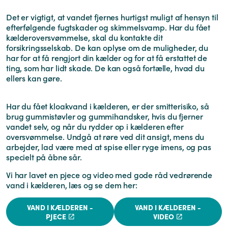
Det er vigtigt, at vandet fjernes hurtigst muligt af hensyn til
efterfølgende fugtskader og skimmelsvamp. Har du fået
kælderoversvømmelse, skal du kontakte dit
forsikringsselskab. De kan oplyse om de muligheder, du
har for at få rengjort din kælder og for at få erstattet de
ting, som har lidt skade. De kan også fortælle, hvad du
ellers kan gøre.
Har du fået kloakvand i kælderen, er der smitterisiko, så
brug gummistøvler og gummihandsker, hvis du fjerner
vandet selv, og når du rydder op i kælderen efter
oversvømmelse. Undgå at røre ved dit ansigt, mens du
arbejder, lad være med at spise eller ryge imens, og pas
specielt på åbne sår.
Vi har lavet en pjece og video med gode råd vedrørende
vand i kælderen, læs og se dem her:
VAND I KÆLDEREN -
VAND I KÆLDEREN -
PJECE
VIDEO