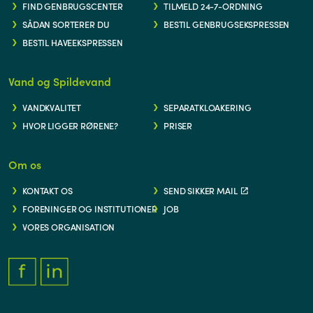
FIND GENBRUGSCENTER
TILMELD 24-7-ORDNING
SÅDAN SORTERER DU
BESTIL GENBRUGSEKSPRESSEN
BESTIL HAVEEKSPRESSEN
Vand og Spildevand
VANDKVALITET
SEPARATKLOAKERING
HVOR LIGGER RØRENE?
PRISER
Om os
KONTAKT OS
SEND SIKKER MAIL
FORENINGER OG INSTITUTIONER
JOB
VORES ORGANISATION
FACEBOOK.COM/THYFORSYNING
HTTPS://WWW.LINKEDIN.COM/COMPANY/THY-FORSYNING/