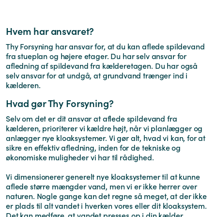
Hvem har ansvaret?
Thy Forsyning har ansvar for, at du kan aflede spildevand
fra stueplan og højere etager. Du har selv ansvar for
afledning af spildevand fra kælderetagen. Du har også
selv ansvar for at undgå, at grundvand trænger ind i
kælderen.
Hvad gør Thy Forsyning?
Selv om det er dit ansvar at aflede spildevand fra
kælderen, prioriterer vi kældre højt, når vi planlægger og
anlægger nye kloaksystemer. Vi gør alt, hvad vi kan, for at
sikre en effektiv afledning, inden for de tekniske og
økonomiske muligheder vi har til rådighed.
Vi dimensionerer generelt nye kloaksystemer til at kunne
aflede større mængder vand, men vi er ikke herrer over
naturen. Nogle gange kan det regne så meget, at der ikke
er plads til alt vandet i hverken vores eller dit kloaksystem.
Det kan medføre, at vandet presses op i din kælder