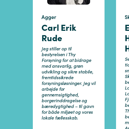
Agger
S
Carl Erik
E
Rude
Jeg stiller op til
bestyrelsen i Thy
S
Forsyning for at bidrage
ti
med ansvarlig, grøn
s
udvikling og sikre stabile,
Sk
fremtidssikrede
be
forsyningsløsninger. Jeg vil
L
arbejde for
L
gennemsigtighed,
F
borgerinddragelse og
be
bæredygtighed – til gavn
T
for både miljøet og vores
b
lokale fællesskab.
m
A