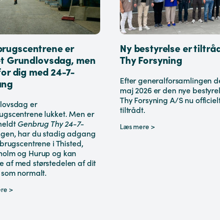
rugscentrene er
Ny bestyrelse er tiltråd
et Grundlovsdag, men
Thy Forsyning
for dig med 24-7-
Efter generalforsamlingen de
ang
maj 2026 er den nye bestyrel
Thy Forsyning A/S nu officiel
lovsdag er
tiltrådt.
ugscentrene lukket. Men er
meldt
Genbrug Thy 24-7-
Læs mere >
ngen, har du stadig adgang
nbrugscentrene i Thisted,
holm og Hurup og kan
 af med størstedelen af dit
 som normalt.
re >