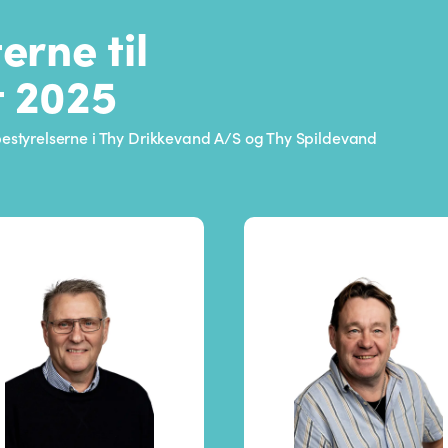
erne til
t 2025
 bestyrelserne i Thy Drikkevand A/S og Thy Spildevand