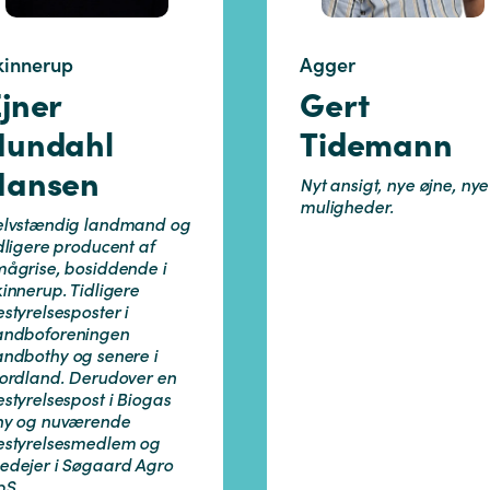
kinnerup
Agger
jner
Gert
Hundahl
Tidemann
Hansen
Nyt ansigt, nye øjne, nye
muligheder.
elvstændig landmand og
dligere producent af
mågrise, bosiddende i
innerup. Tidligere
styrelsesposter i
andboforeningen
andbothy og senere i
jordland. Derudover en
styrelsespost i Biogas
hy og nuværende
estyrelsesmedlem og
edejer i Søgaard Agro
pS.