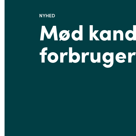
NYHED
Mød kandi
forbruger