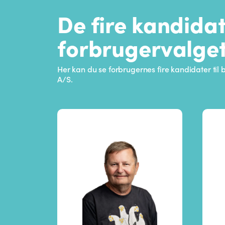
De fire kandidat
forbrugervalge
Her kan du se forbrugernes fire kandidater til
A/S.