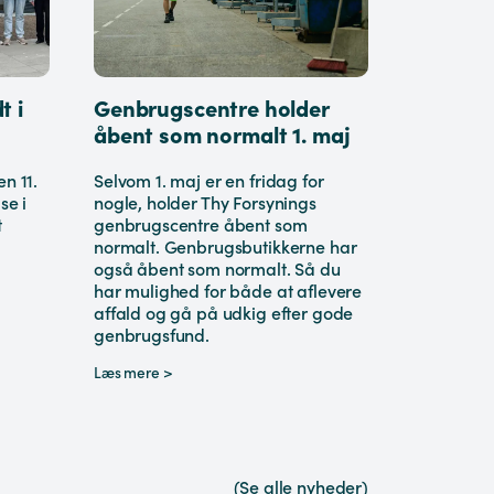
t i
Genbrugscentre holder
åbent som normalt 1. maj
n 11.
Selvom 1. maj er en fridag for
se i
nogle, holder Thy Forsynings
t
genbrugscentre åbent som
normalt. Genbrugsbutikkerne har
også åbent som normalt. Så du
har mulighed for både at aflevere
affald og gå på udkig efter gode
genbrugsfund.
Læs mere >
(Se alle nyheder)