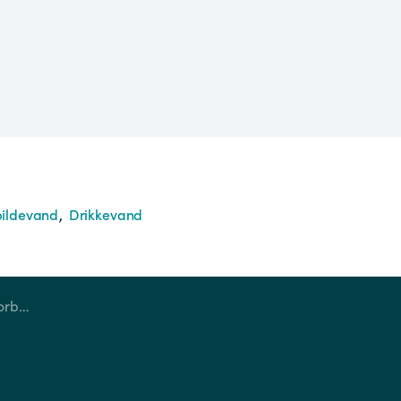
ildevand
Drikkevand
Mød kandidaterne til forbrugervalget 2025