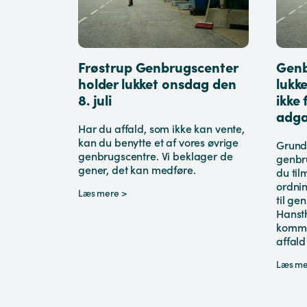
Frøstrup Genbrugscenter
Genb
holder lukket onsdag den
lukk
8. juli
ikke 
adg
Har du affald, som ikke kan vente,
kan du benytte et af vores øvrige
Grund
genbrugscentre. Vi beklager de
genbr
gener, det kan medføre.
du til
ordni
Læs mere >
til ge
Hanst
komme
affald
Læs me