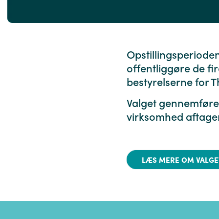
Opstillingsperioden
offentliggøre de fi
bestyrelserne for 
Valget gennemføres
virksomhed aftager
LÆS MERE OM VALGE