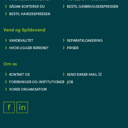
SÅDAN SORTERER DU
BESTIL GENBRUGSEKSPRESSEN
BESTIL HAVEEKSPRESSEN
Vand og Spildevand
VANDKVALITET
SEPARATKLOAKERING
HVOR LIGGER RØRENE?
PRISER
Om os
KONTAKT OS
SEND SIKKER MAIL
FORENINGER OG INSTITUTIONER
JOB
VORES ORGANISATION
FACEBOOK.COM/THYFORSYNING
HTTPS://WWW.LINKEDIN.COM/COMPANY/THY-FORSYNING/