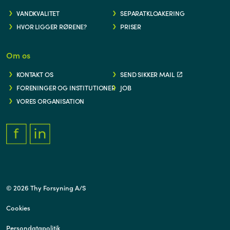
VANDKVALITET
SEPARATKLOAKERING
HVOR LIGGER RØRENE?
PRISER
Om os
KONTAKT OS
SEND SIKKER MAIL
FORENINGER OG INSTITUTIONER
JOB
VORES ORGANISATION
FACEBOOK.COM/THYFORSYNING
HTTPS://WWW.LINKEDIN.COM/COMPANY/THY-FORSYNING/
© 2026 Thy Forsyning A/S
Cookies
Persondatapolitik