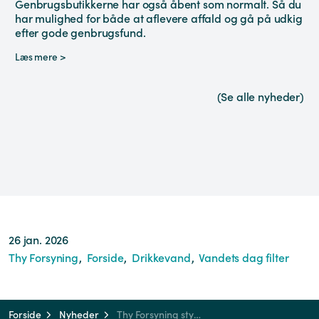
Genbrugsbutikkerne har også åbent som normalt. Så du
har mulighed for både at aflevere affald og gå på udkig
efter gode genbrugsfund.
Læs mere >
(Se alle nyheder)
26 jan. 2026
Thy Forsyning
Forside
Drikkevand
Vandets dag filter
Forside
Nyheder
Thy Forsyning styrker fremtidens drikkevand i Thisted Kommune