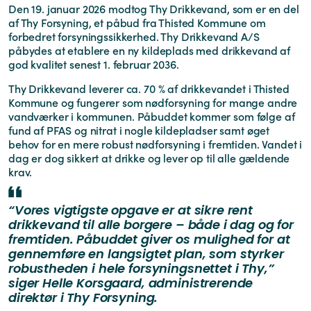
Den 19. januar 2026 modtog Thy Drikkevand, som er en del
af Thy Forsyning, et påbud fra Thisted Kommune om
forbedret forsyningssikkerhed. Thy Drikkevand A/S
påbydes at etablere en ny kildeplads med drikkevand af
god kvalitet senest 1. februar 2036.
Thy Drikkevand leverer ca. 70 % af drikkevandet i Thisted
Kommune og fungerer som nødforsyning for mange andre
vandværker i kommunen. Påbuddet kommer som følge af
fund af PFAS og nitrat i nogle kildepladser samt øget
behov for en mere robust nødforsyning i fremtiden. Vandet i
dag er dog sikkert at drikke og lever op til alle gældende
krav.
“Vores vigtigste opgave er at sikre rent
drikkevand til alle borgere – både i dag og for
fremtiden. Påbuddet giver os mulighed for at
gennemføre en langsigtet plan, som styrker
robustheden i hele forsyningsnettet i Thy,”
siger Helle Korsgaard, administrerende
direktør i Thy Forsyning.