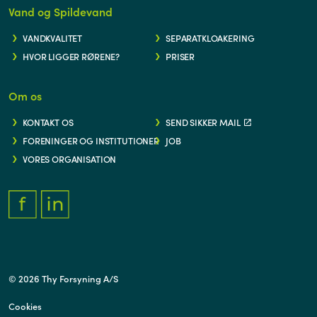
Vand og Spildevand
VANDKVALITET
SEPARATKLOAKERING
HVOR LIGGER RØRENE?
PRISER
Om os
KONTAKT OS
SEND SIKKER MAIL
FORENINGER OG INSTITUTIONER
JOB
VORES ORGANISATION
FACEBOOK.COM/THYFORSYNING
HTTPS://WWW.LINKEDIN.COM/COMPANY/THY-FORSYNING/
© 2026 Thy Forsyning A/S
Cookies