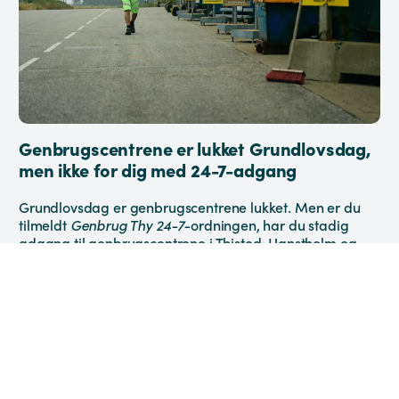
Genbrugscentrene er lukket Grundlovsdag,
men ikke for dig med 24-7-adgang
Grundlovsdag er genbrugscentrene lukket. Men er du
tilmeldt
Genbrug Thy 24-7-
ordningen, har du stadig
adgang til genbrugscentrene i Thisted, Hanstholm og
Hurup og kan komme af med størstedelen af dit affald
som normalt.
Læs mere >