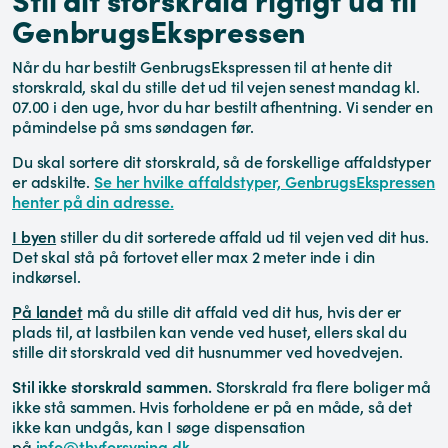
GenbrugsEkspressen
Når du har bestilt GenbrugsEkspressen til at hente dit
storskrald, skal du stille det ud til vejen senest mandag kl.
07.00 i den uge, hvor du har bestilt afhentning. Vi sender en
påmindelse på sms søndagen før.
Du skal sortere dit storskrald, så de forskellige affaldstyper
er adskilte.
Se her hvilke affaldstyper, GenbrugsEkspressen
henter på din adresse.
I byen
stiller du dit sorterede affald ud til vejen ved dit hus.
Det skal stå på fortovet eller max 2 meter inde i din
indkørsel.
På landet
må du stille dit affald ved dit hus, hvis der er
plads til, at lastbilen kan vende ved huset, ellers skal du
stille dit storskrald ved dit husnummer ved hovedvejen.
Stil ikke storskrald sammen.
Storskrald fra flere boliger må
ikke stå sammen. Hvis forholdene er på en måde, så det
ikke kan undgås, kan I søge dispensation
på
info@thyforsyning.dk