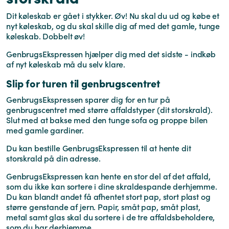
Dit køleskab er gået i stykker. Øv! Nu skal du ud og købe et
nyt køleskab, og du skal skille dig af med det gamle, tunge
køleskab. Dobbelt øv!
GenbrugsEkspressen hjælper dig med det sidste - indkøb
af nyt køleskab må du selv klare.
Slip for turen til genbrugscentret
GenbrugsEkspressen sparer dig for en tur på
genbrugscentret med større affaldstyper (dit storskrald).
Slut med at bakse med den tunge sofa og proppe bilen
med gamle gardiner.
Du kan bestille GenbrugsEkspressen til at hente dit
storskrald på din adresse.
GenbrugsEkspressen kan hente en stor del af det affald,
som du ikke kan sortere i dine skraldespande derhjemme.
Du kan blandt andet få afhentet stort pap, stort plast og
større genstande af jern. Papir, småt pap, småt plast,
metal samt glas skal du sortere i de tre affaldsbeholdere,
som du har derhjemme.