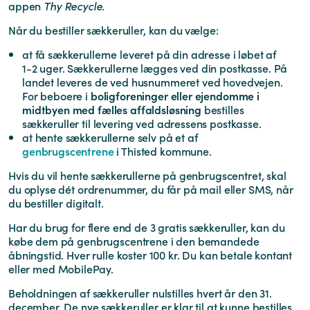
appen
Thy Recycle
.
Når du bestiller sækkeruller, kan du vælge:
at få sækkerullerne leveret på din adresse i løbet af
1-2 uger. Sækkerullerne lægges ved din postkasse. På
landet leveres de ved husnummeret ved hovedvejen.
For beboere i
boligforeninger eller ejendomme i
midtbyen med fælles affaldsløsning
bestilles
sækkeruller til levering ved adressens postkasse.
at hente sækkerullerne selv på et af
genbrugscentrene
i Thisted kommune.
Hvis du vil hente sækkerullerne på genbrugscentret, skal
du oplyse dét ordrenummer, du får på mail eller SMS, når
du bestiller digitalt.
Har du brug for flere end de 3 gratis sækkeruller, kan du
købe dem på genbrugscentrene i den bemandede
åbningstid. Hver rulle koster 100 kr. Du kan betale kontant
eller med MobilePay.
Beholdningen af sækkeruller nulstilles hvert år den 31.
december. De nye sækkeruller er klar til at kunne bestilles