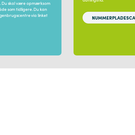
r. Du skal være opmærksom
de som tidligere. Du kan
enbrugscentre via linket
NUMMERPLADESC