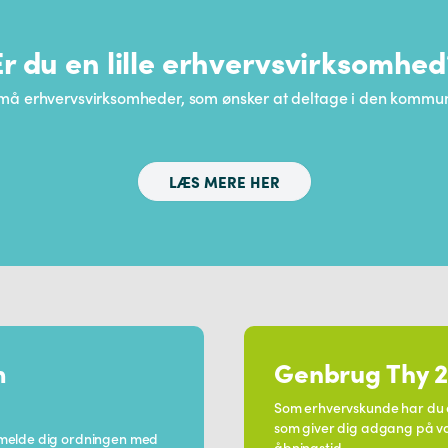
Er du en lille erhvervsvirksomhed
 små erhvervsvirksomheder, som ønsker at deltage i den kommun
LÆS MERE HER
m
Genbrug Thy 2
Som erhvervskunde har du 
som giver dig adgang på v
lmelde dig ordningen med
åbningstid.