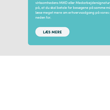
virksomhedens MitID eller Medarbejdersignatu
på, at du skal betale for besøgene på samme må
læse meget mere om erhvervsadgang på vores g
neden for.
LÆS MERE
Forside
Affald
Erhverv