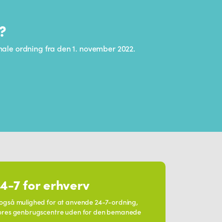
?
ale ordning fra den 1. november 2022.
4-7 for erhverv
også mulighed for at anvende 24-7-ordning,
ores genbrugscentre uden for den bemanede