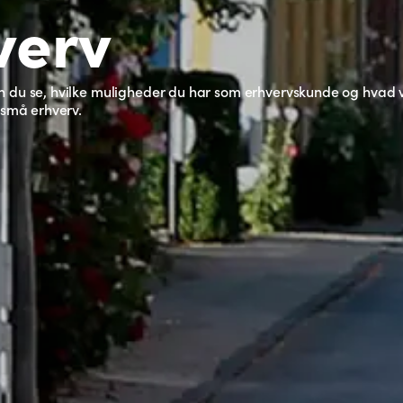
verv
 du se, hvilke muligheder du har som erhvervskunde og hvad vi
 små erhverv.