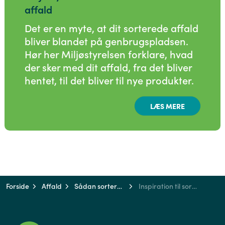
affald
Det er en myte, at dit sorterede affald
bliver blandet på genbrugspladsen.
Hør her Miljøstyrelsen forklare, hvad
der sker med dit affald, fra det bliver
hentet, til det bliver til nye produkter.
LÆS MERE
Forside
Affald
Sådan sorterer du
Inspiration til sortering