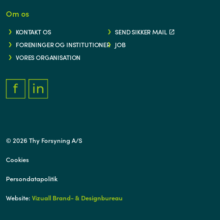
Om os
KONTAKT OS
SEND SIKKER MAIL
FORENINGER OG INSTITUTIONER
JOB
VORES ORGANISATION
FACEBOOK.COM/THYFORSYNING
HTTPS://WWW.LINKEDIN.COM/COMPANY/THY-FORSYNING/
© 2026 Thy Forsyning A/S
Cookies
Persondatapolitik
Website:
Vizuall Brand- & Designbureau