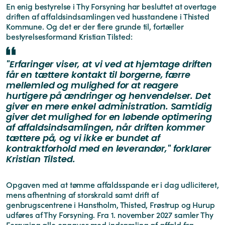
En enig bestyrelse i Thy Forsyning har besluttet at overtage
driften af affaldsindsamlingen ved husstandene i Thisted
Kommune. Og det er der flere grunde til, fortæller
bestyrelsesformand Kristian Tilsted:
"Erfaringer viser, at vi ved at hjemtage driften
får en tættere kontakt til borgerne, færre
mellemled og mulighed for at reagere
hurtigere på ændringer og henvendelser. Det
giver en mere enkel administration. Samtidig
giver det mulighed for en løbende optimering
af affaldsindsamlingen, når driften kommer
tættere på, og vi ikke er bundet af
kontraktforhold med en leverandør," forklarer
Kristian Tilsted.
Opgaven med at tømme affaldsspande er i dag udliciteret,
mens afhentning af storskrald samt drift af
genbrugscentrene i Hanstholm, Thisted, Frøstrup og Hurup
udføres af Thy Forsyning. Fra 1. november 2027 samler Thy
Forsyning alle opgaver med indsamling af affald fra