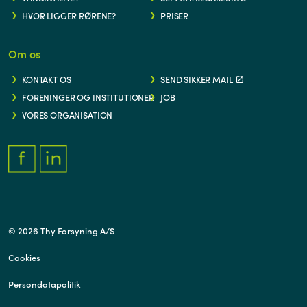
HVOR LIGGER RØRENE?
PRISER
Om os
KONTAKT OS
SEND SIKKER MAIL
FORENINGER OG INSTITUTIONER
JOB
VORES ORGANISATION
FACEBOOK.COM/THYFORSYNING
HTTPS://WWW.LINKEDIN.COM/COMPANY/THY-FORSYNING/
© 2026 Thy Forsyning A/S
Cookies
Persondatapolitik