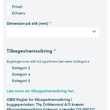
Privat
Erhverv
Dimension på stik (mm)
*
Tilbagestrømssikring
*
Bygninger over 400 m2 og erhverv bør være i kategori 4.
Kategori 2
Kategori 4
Kategori 5
Læs mere om tilbagestrømssikring her
.
OBS!
Regler for tilbagestrømssikring i
byggeperioden: Thy Drikkevand A/S kræver
tilbagestrømssikring kategori 4 jævnfør DS/EN1717.