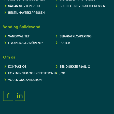
SÅDAN SORTERER DU
BESTIL GENBRUGSEKSPRESSEN
BESTIL HAVEEKSPRESSEN
Vand og Spildevand
VANDKVALITET
SEPARATKLOAKERING
HVOR LIGGER RØRENE?
PRISER
Om os
KONTAKT OS
SEND SIKKER MAIL
FORENINGER OG INSTITUTIONER
JOB
VORES ORGANISATION
FACEBOOK.COM/THYFORSYNING
HTTPS://WWW.LINKEDIN.COM/COMPANY/THY-FORSYNING/