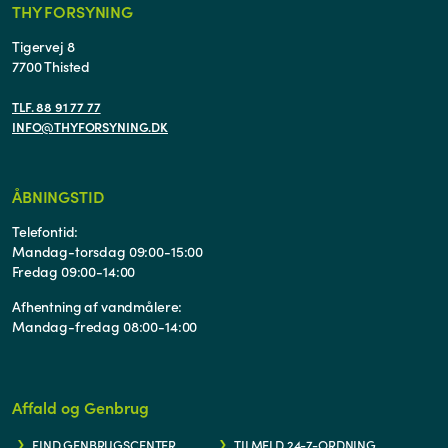
THY FORSYNING
Tigervej 8
7700 Thisted
TLF. 88 91 77 77
INFO@THYFORSYNING.DK
ÅBNINGSTID
Telefontid:
Mandag-torsdag 09:00-15:00
Fredag 09:00-14:00
Afhentning af vandmålere:
Mandag-fredag 08:00-14:00
Affald og Genbrug
FIND GENBRUGSCENTER
TILMELD 24-7-ORDNING