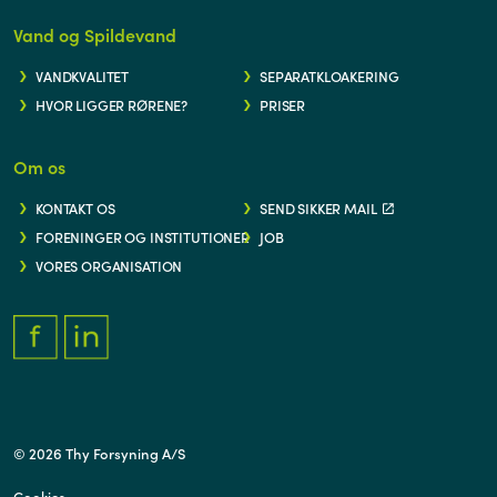
Vand og Spildevand
VANDKVALITET
SEPARATKLOAKERING
HVOR LIGGER RØRENE?
PRISER
Om os
KONTAKT OS
SEND SIKKER MAIL
FORENINGER OG INSTITUTIONER
JOB
VORES ORGANISATION
FACEBOOK.COM/THYFORSYNING
HTTPS://WWW.LINKEDIN.COM/COMPANY/THY-FORSYNING/
© 2026 Thy Forsyning A/S
Cookies