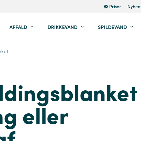
Priser
Nyhed
AFFALD
DRIKKEVAND
SPILDEVAND
nket
dingsblanket
ng eller
af