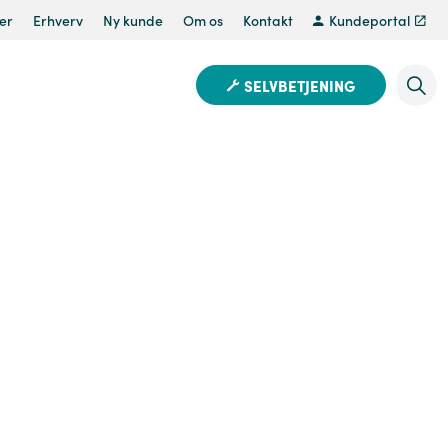
er
Erhverv
Ny kunde
Om os
Kontakt
Kundeportal
SELVBETJENING