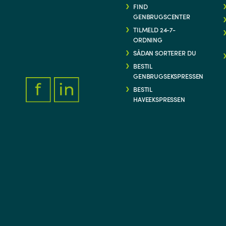
FIND
GENBRUGSCENTER
TILMELD 24-7-
ORDNING
SÅDAN SORTERER DU
BESTIL
GENBRUGSEKSPRESSEN
BESTIL
HAVEEKSPRESSEN
FACEBOOK.COM/THYFORSYNING
HTTPS://WWW.LINKEDIN.COM/COMPANY/THY-FORSYNIN