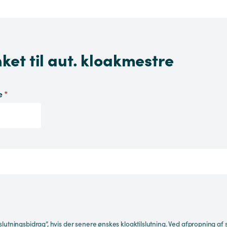
et til aut. kloakmestre
se
*
re ønskes kloaktilslutning. Ved afpropning af spildevandsstik fortsætter ejer med at betale en