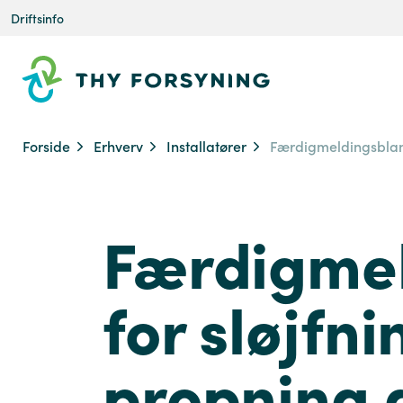
Driftsinfo
Forside
Erhverv
Installatører
Færdigmeldingsbla
Færdigmel
for sløjfni
propning 