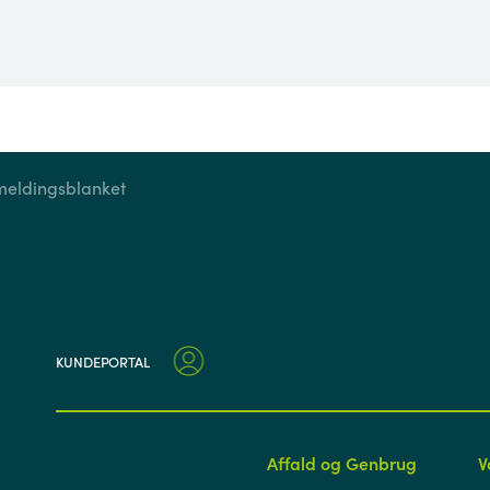
eldingsblanket
KUNDEPORTAL
Affald og Genbrug
V