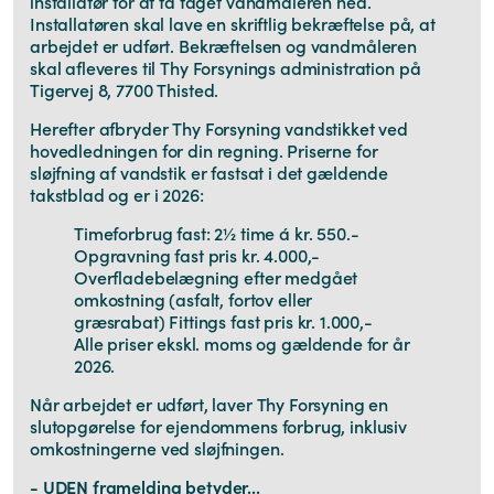
installatør for at få taget vandmåleren ned.
Installatøren skal lave en skriftlig bekræftelse på, at
arbejdet er udført. Bekræftelsen og vandmåleren
skal afleveres til Thy Forsynings administration på
Tigervej 8, 7700 Thisted.
Herefter afbryder Thy Forsyning vandstikket ved
hovedledningen for din regning. Priserne for
sløjfning af vandstik er fastsat i det gældende
takstblad og er i 2026:
Timeforbrug fast: 2½ time á kr. 550.-
Opgravning fast pris kr. 4.000,-
Overfladebelægning efter medgået
omkostning (asfalt, fortov eller
græsrabat) Fittings fast pris kr. 1.000,-
Alle priser ekskl. moms og gældende for år
2026.
Når arbejdet er udført, laver Thy Forsyning en
slutopgørelse for ejendommens forbrug, inklusiv
omkostningerne ved sløjfningen.
- UDEN framelding betyder...