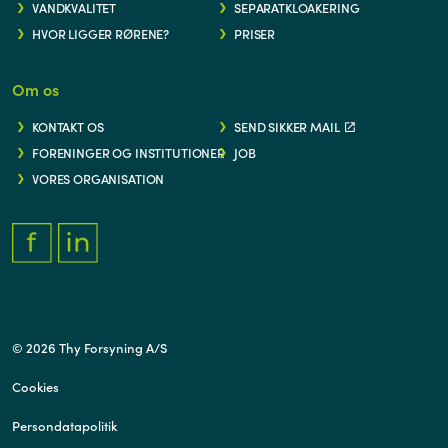
VANDKVALITET
SEPARATKLOAKERING
HVOR LIGGER RØRENE?
PRISER
Om os
KONTAKT OS
SEND SIKKER MAIL
FORENINGER OG INSTITUTIONER
JOB
VORES ORGANISATION
FACEBOOK.COM/THYFORSYNING
HTTPS://WWW.LINKEDIN.COM/COMPANY/THY-FORSYNING/
© 2026 Thy Forsyning A/S
Cookies
Persondatapolitik