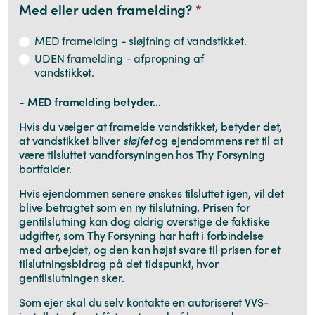
Med eller uden framelding?
*
MED framelding - sløjfning af vandstikket.
UDEN framelding - afpropning af
vandstikket.
- MED framelding betyder...
Hvis du vælger at framelde vandstikket, betyder det,
at vandstikket bliver
sløjfet
og ejendommens ret til at
være tilsluttet vandforsyningen hos Thy Forsyning
bortfalder.
Hvis ejendommen senere ønskes tilsluttet igen, vil det
blive betragtet som en ny tilslutning. Prisen for
gentilslutning kan dog aldrig overstige de faktiske
udgifter, som Thy Forsyning har haft i forbindelse
med arbejdet, og den kan højst svare til prisen for et
tilslutningsbidrag på det tidspunkt, hvor
gentilslutningen sker.
Som ejer skal du selv kontakte en autoriseret VVS-