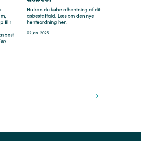
å
Nu kan du købe afhentning af dit
lm,
asbestaffald. Læs om den nye
 til 1
henteordning her.
02 jan. 2025
asbest
den