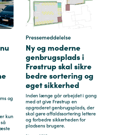
Pressemeddelelse
dnu
Ny og moderne
genbrugsplads i
Frøstrup skal sikre
ne
bedre sortering og
øget sikkerhed
Inden længe går arbejdet i gang
sms og
med at give Frøstrup en
opgraderet genbrugsplads, der
skal gøre affaldssortering lettere
er kun
og forbedre sikkerheden for
 så
pladsens brugere.
næste