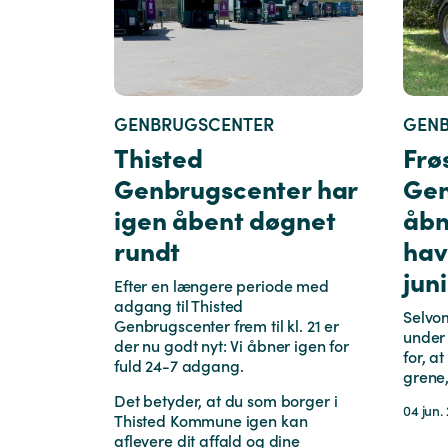
GENBRUGSCENTER
GEN
Thisted
Frø
Genbrugscenter har
Gen
igen åbent døgnet
åbn
rundt
hav
juni
Efter en længere periode med
adgang til Thisted
Selvo
Genbrugscenter frem til kl. 21 er
under 
der nu godt nyt: Vi åbner igen for
for, 
fuld 24-7 adgang.
grene,
Det betyder, at du som borger i
04 jun.
Thisted Kommune igen kan
aflevere dit affald og dine