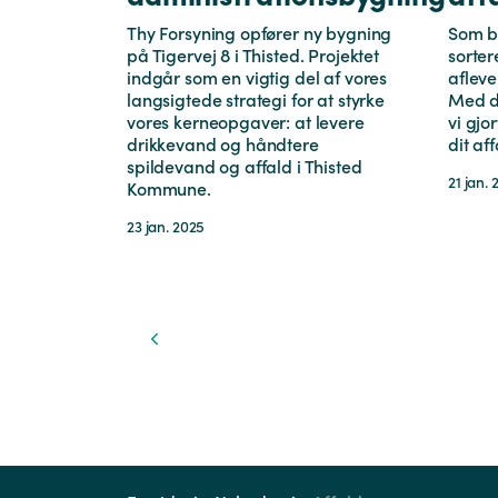
Thy Forsyning opfører ny bygning
Som bo
på Tigervej 8 i Thisted. Projektet
sorter
indgår som en vigtig del af vores
afleve
langsigtede strategi for at styrke
Med d
vores kerneopgaver: at levere
vi gjo
drikkevand og håndtere
dit aff
spildevand og affald i Thisted
21 jan.
Kommune.
23 jan. 2025