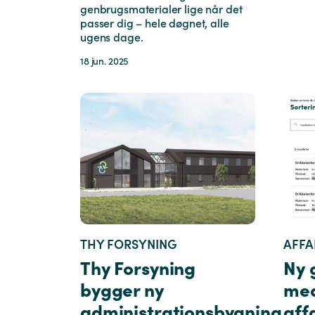
genbrugsmaterialer lige når det
passer dig – hele døgnet, alle
ugens dage.
18 jun. 2025
THY FORSYNING
AFFA
Thy Forsyning
Ny 
bygger ny
med
administrationsbygning
aff