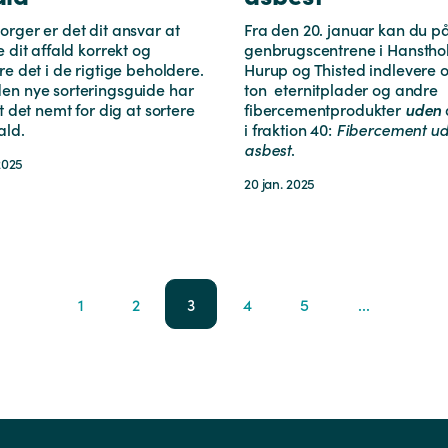
rger er det dit ansvar at
Fra den 20. januar kan du p
e dit affald korrekt og
genbrugscentrene i Hanstho
re det i de rigtige beholdere.
Hurup og Thisted indlevere op
en nye sorteringsguide har
ton eternitplader og andre
rt det nemt for dig at sortere
fibercementprodukter
uden
ald.
i fraktion 40:
Fibercement u
asbest
.
 2025
20 jan. 2025
1
2
3
4
5
...