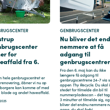
BRUGSCENTER
GENBRUGSCENTER
strup
Nu bliver det en
brugscenter
nemmere at få
er for
adgang til
eaffald fra 6.
genbrugscentre
Fra den 6. maj kan du ikke
længere få adgang til
m hele genbrugscentret er
genbrugscentrene 24-7 via 
renovering, åbner vi nu op
appen
Thy Recycle
. Du skal i
at borgere kan komme af med
stedet for tilmelde din bil til
 blade og andet haveaffald.
nummerpladescan - det tag
3 minutter at tilmelde sig, og
 2025
bliver det endnu nemmere 
gang, du skal forbi