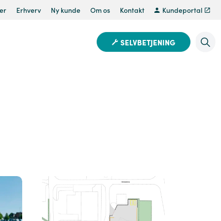
er
Erhverv
Ny kunde
Om os
Kontakt
Kundeportal
SELVBETJENING