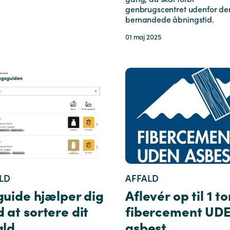
genbrugscentret udenfor de
bemandede åbningstid.
01 maj 2025
LD
AFFALD
guide hjælper dig
Aflevér op til 1 t
 at sortere dit
fibercement UD
ald
asbest