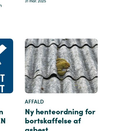
31 mar. 2025
n
AFFALD
on
Ny henteordning for
EN
bortskaffelse af
asbest