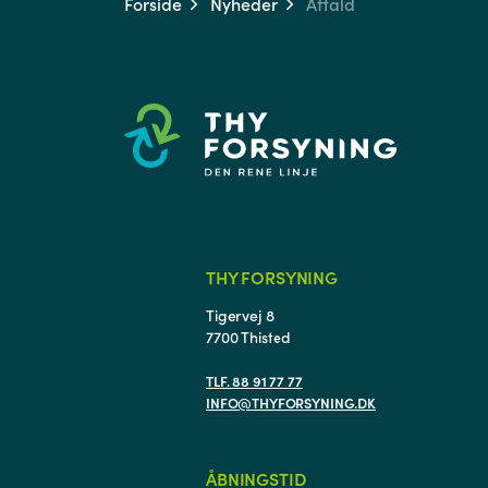
Forside
Nyheder
Affald
THY FORSYNING
Tigervej 8
7700 Thisted
TLF. 88 91 77 77
INFO@THYFORSYNING.DK
ÅBNINGSTID