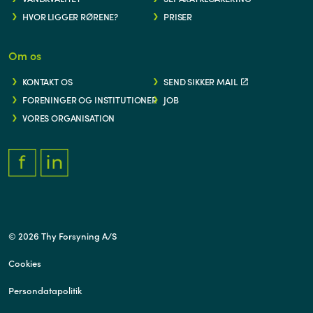
HVOR LIGGER RØRENE?
PRISER
Om os
KONTAKT OS
SEND SIKKER MAIL
FORENINGER OG INSTITUTIONER
JOB
VORES ORGANISATION
FACEBOOK.COM/THYFORSYNING
HTTPS://WWW.LINKEDIN.COM/COMPANY/THY-FORSYNING/
© 2026 Thy Forsyning A/S
Cookies
Persondatapolitik